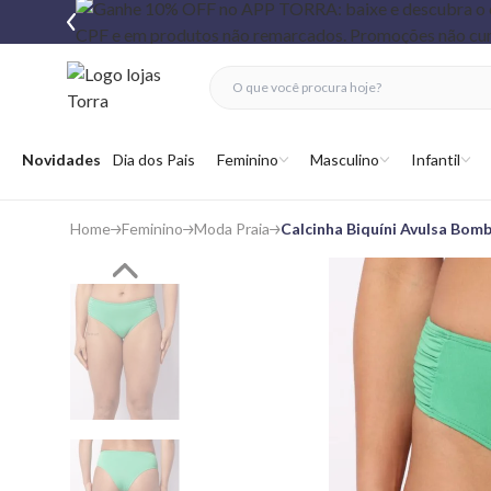
fechar menu
fechar menu
 favoritos
Abrir menu
Novidades
Dia dos Pais
Feminino
Masculino
Infantil
Home
Feminino
Moda Praia
Calcinha Biquíni Avulsa Bo