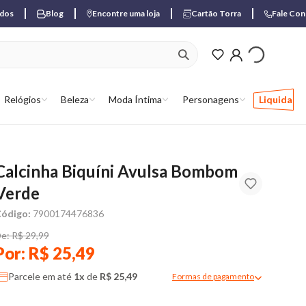
ados
Blog
Encontre uma loja
Cartão Torra
Fale Co
ver produtos favori
Relógios
Beleza
Moda Íntima
Personagens
Liquida
Calcinha Biquíni Avulsa Bombom
Verde
ódigo:
7900174476836
e: R$ 29,99
Por: R$ 25,49
Parcele em até
1x
de
R$ 25,49
Formas de pagamento
Modal de formas de pagame