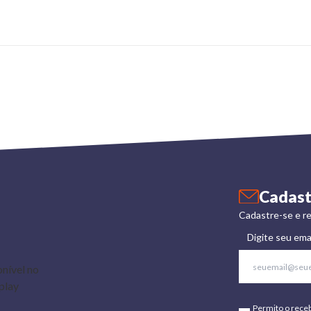
Cadast
Cadastre-se e re
Digite seu ema
Permito o rece