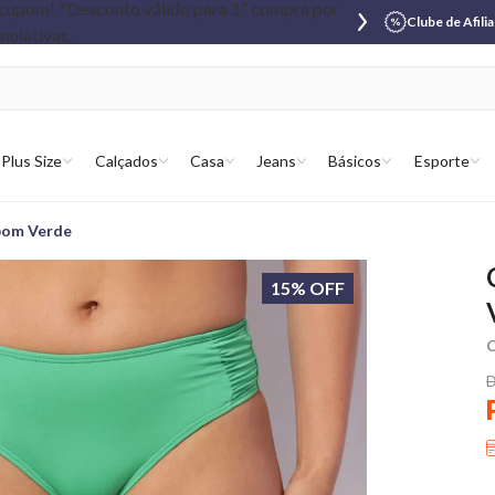
Clube de Afili
Plus Size
Calçados
Casa
Jeans
Básicos
Esporte
mbom Verde
15% OFF
C
D