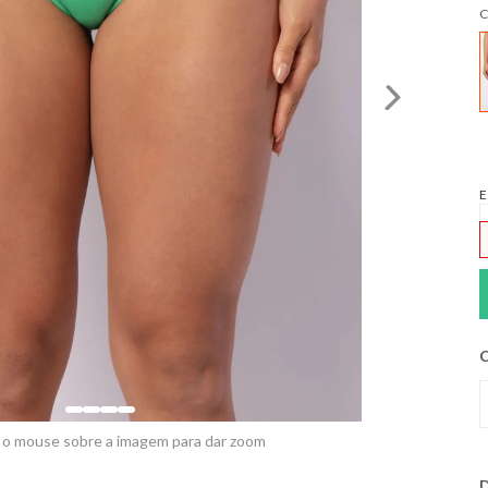
C
E
C
 o mouse sobre a imagem para dar zoom
D