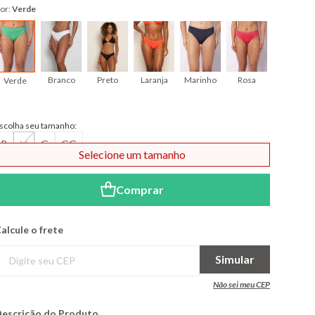
or:
Verde
Branco
Preto
Laranja
Marinho
Rosa
Verde
scolha seu tamanho:
P
M
G
GG
Selecione um tamanho
Comprar
alcule o frete
Simular
Não sei meu CEP
escrição do Produto