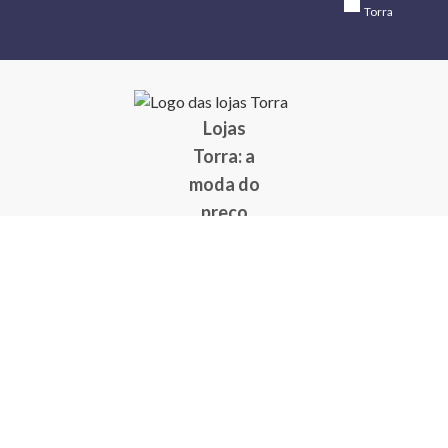
Torra
Lojas
Torra: a
moda do
preço
baixo
A Torra é
uma rede
varejista
que conta
com 90
lojas em 17
estados
brasileiros,
além da loja
online - site