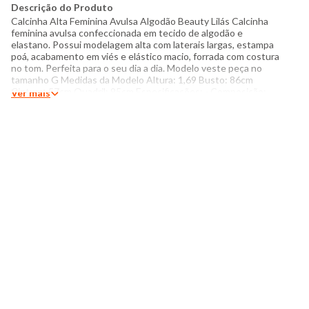
Descrição do Produto
Calcinha Alta Feminina Avulsa Algodão Beauty Lilás Calcinha
feminina avulsa confeccionada em tecido de algodão e
elastano. Possui modelagem alta com laterais largas, estampa
poá, acabamento em viés e elástico macio, forrada com costura
no tom. Perfeita para o seu dia a dia. Modelo veste peça no
tamanho G Medidas da Modelo Altura: 1,69 Busto: 86cm
Cintura: 57cm Quadril: 95cm Especificações: - Composição:
Ver mais
92% algodão, 8% elastano - Produzido no Brasil - Instruções de
lavagem: Lavar somente a mão Não usar alvejante a base de
cloro Proibido usar secadora Secar pendurada sem torcer Não
passar Não lavar a seco Limpeza a úmido profissional O tom das
cores dos produtos nas fotos podem sofrer variações em
decorrência do flash.