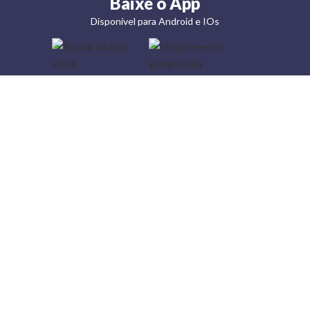
Baixe o App
Disponível para Android e IOs
Lojas
Torra: a
moda do
preço
baixo
A Torra é
uma rede
varejista
que conta
com 90
lojas em 17