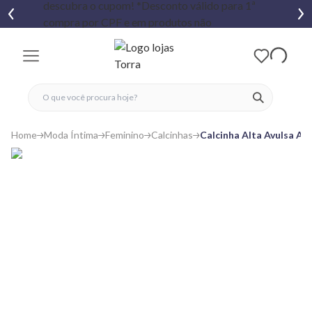
fechar menu
fechar menu
 favoritos
ver produtos
Home
Moda Íntima
Feminino
Calcinhas
Calcinha Alta Avulsa Al