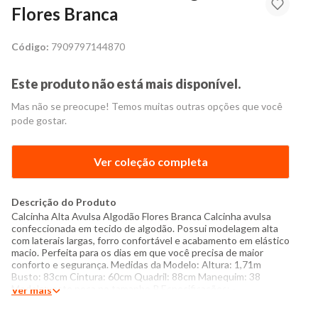
Flores Branca
Código:
7909797144870
Este produto não está mais disponível.
Mas não se preocupe! Temos muitas outras opções que você
pode gostar.
Ver coleção completa
Descrição do Produto
Calcinha Alta Avulsa Algodão Flores Branca Calcinha avulsa
confeccionada em tecido de algodão. Possui modelagem alta
com laterais largas, forro confortável e acabamento em elástico
macio. Perfeita para os dias em que você precisa de maior
conforto e segurança. Medidas da Modelo: Altura: 1,71m
Busto: 83cm Cintura: 60cm Quadril: 88cm Manequim: 38
Modelo veste peça no tamanho P Especificações: -
Ver mais
Composição: 92% algodão, 8% elastano - Produzido no Brasil -
Instruções de lavagem: Lavar somente a mão Não usar