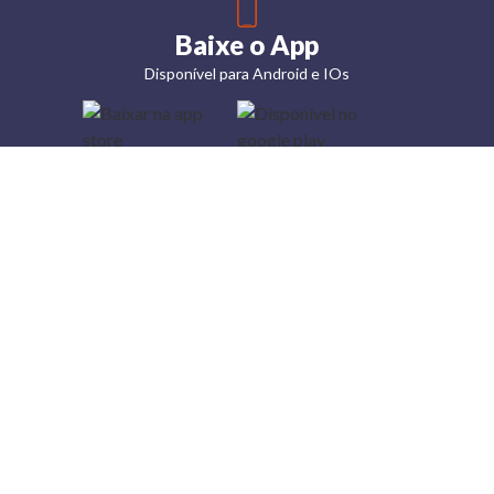
Baixe o App
Disponível para Android e IOs
Lojas
Torra: a
moda do
preço
baixo
A Torra é
uma rede
varejista
que conta