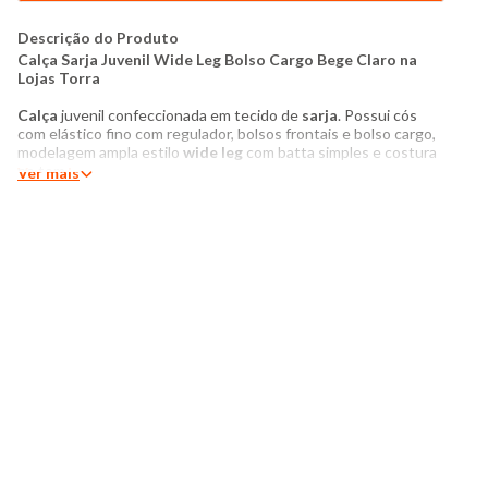
Descrição do Produto
Calça Sarja Juvenil Wide Leg Bolso Cargo Bege Claro na
Lojas Torra
Calça
juvenil confeccionada em tecido de
sarja
. Possui cós
com elástico fino com regulador, bolsos frontais e bolso cargo,
modelagem ampla estilo
wide leg
com batta simples e costura
no tom.
Ver mais
Produto:
Calça Juvenil
Modelagem:
Wide leg
Categoria:
Juvenil Menina
idade:
10 a 16 anos
Tecido:
Sarja
Composição:
80% algodão, 18% poliéster, 2% elastano
Produzido no Brasil
Cor:
Bege Claro
Modelo veste Tamanho 16
Medidas da Modelo
Altura: 1,50m
Busto: 75cm
Cintura: 70cm
Quadril: 80cm
Manequim: 14/16