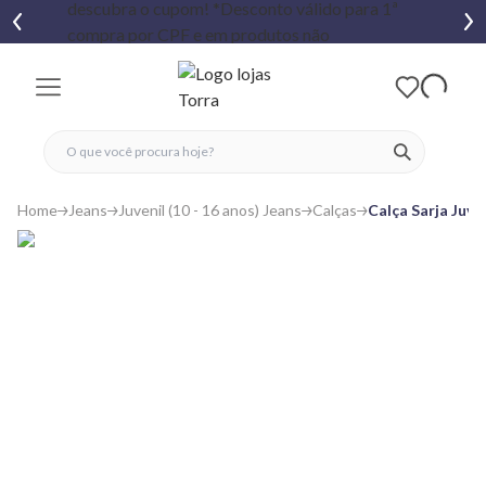
fechar menu
fechar menu
 favoritos
ver produtos
Home
Jeans
Juvenil (10 - 16 anos) Jeans
Calças
Calça Sarja Juv