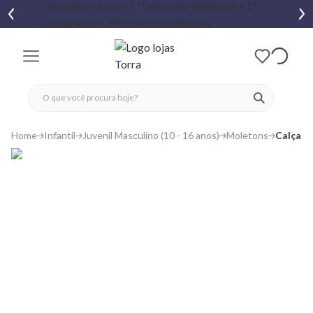
fechar menu
fechar menu
 favoritos
ver produtos
Home
Infantil
Juvenil Masculino (10 - 16 anos)
Moletons
Calça M