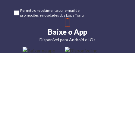
Permito o recebimento por e-mail de
promoções e novidades das Lojas Torra
Baixe o App
Disponível para Android e IOs
Lojas
Torra: a
moda do
preço
baixo
A Torra é