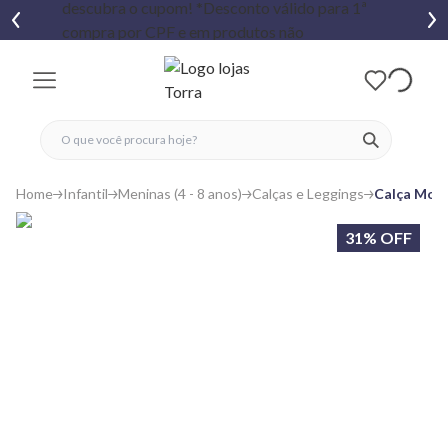
fechar menu
fechar menu
 favoritos
ver produtos
Home
Infantil
Meninas (4 - 8 anos)
Calças e Leggings
Calça Mole
31% OFF