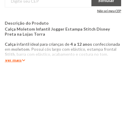
Simular
Não sei meu CEP
Descrição do Produto
Calça Moletom Infantil Jogger Estampa Stitch Disney
Preta na Lojas Torra
Calça
infantil ideal para crianças de
4 a 12 anos
confeccionada
em
moletom
. Possui cós largo com elástico, estampa frontal
Stith
, barra com elástico, acabamento e costura no tom.
Ver mais
Produto:
Calça Infantil Jogger
Modelagem:
Jogger
Categoria:
Infantil Menina
Tamanho:
4 a 12
Tecido:
Moletom
Composição:
100% Algodão
Produzido no Brasil
Cor:
Preta
Modelo veste Tamanho 8
Medidas da Modelo:
Altura: 1,25
Busto: 62cm
Cintura: 58cm