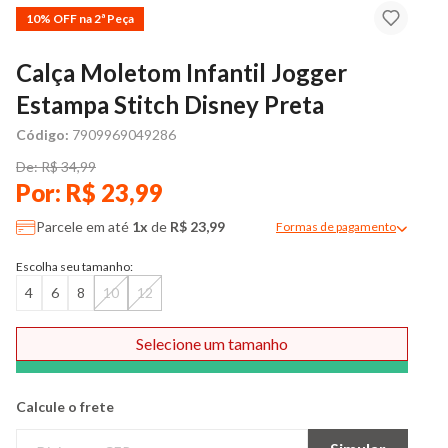
10% OFF na 2ª Peça
Calça Moletom Infantil Jogger
Estampa Stitch Disney Preta
Código:
7909969049286
De: R$ 34,99
Por: R$ 23,99
Parcele em até
1x
de
R$ 23,99
Formas de pagamento
Modal de formas de pag
Escolha seu tamanho:
4
6
8
10
12
Selecione um tamanho
Comprar
Calcule o frete