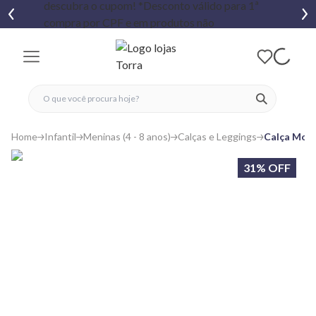
fechar menu
fechar menu
 favoritos
ver produtos
Home
Infantil
Meninas (4 - 8 anos)
Calças e Leggings
Calça Mole
31% OFF