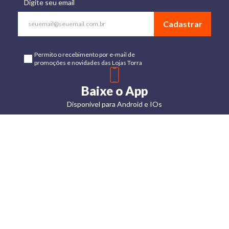
Digite seu email
Cadastrar
Permito o recebimento por e-mail de
promoções e novidades das Lojas Torra
Baixe o App
Disponível para Android e IOs
Lojas
Torra: a
moda do