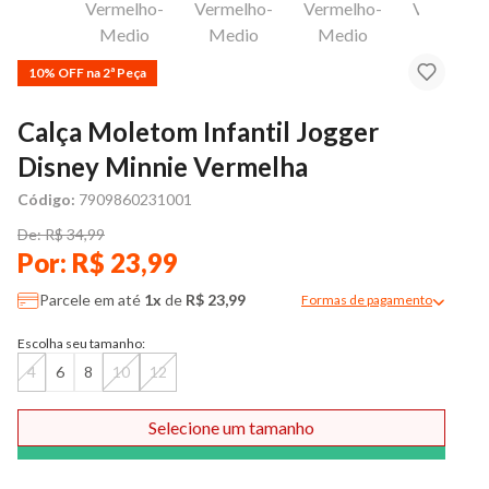
10% OFF na 2ª Peça
Calça Moletom Infantil Jogger
Disney Minnie Vermelha
Código:
7909860231001
De: R$ 34,99
Por: R$ 23,99
Parcele em até
1x
de
R$ 23,99
Formas de pagamento
Modal de formas de pag
Escolha seu tamanho:
4
6
8
10
12
Selecione um tamanho
Comprar