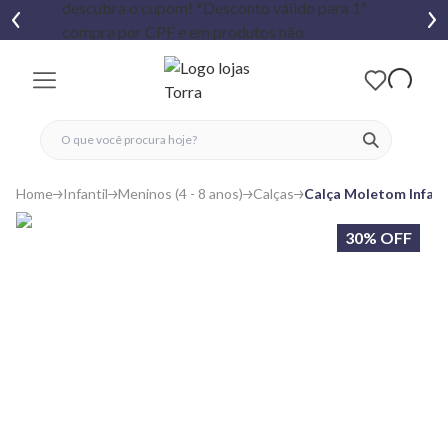
fechar menu
fechar menu
 favoritos
ver produtos
Home
Infantil
Meninos (4 - 8 anos)
Calças
Calça Moletom Infant
30% OFF