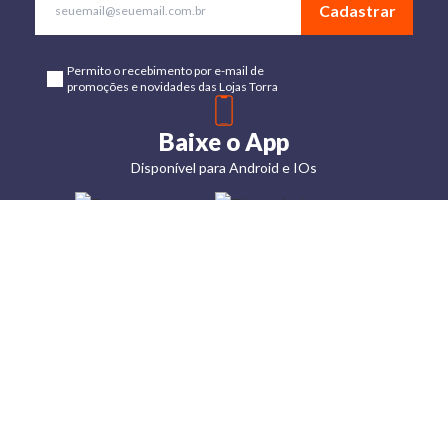
Cadastrar
Permito o recebimento por e-mail de
promoções e novidades das Lojas Torra
Baixe o App
Disponível para Android e IOs
Lojas
Torra: a
moda do
preço