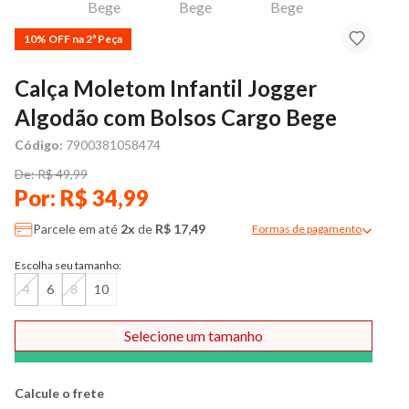
10% OFF na 2ª Peça
Calça Moletom Infantil Jogger
Algodão com Bolsos Cargo Bege
Código:
7900381058474
De: R$ 49,99
Por: R$ 34,99
Parcele em até
2x
de
R$ 17,49
Formas de pagamento
Modal de formas de pag
Escolha seu tamanho:
4
6
8
10
Selecione um tamanho
Comprar
Calcule o frete