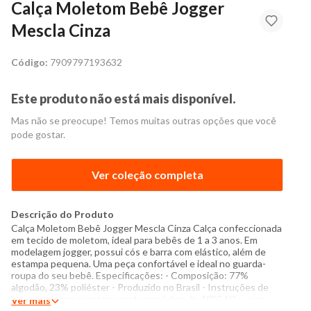
Calça Moletom Bebê Jogger
Mescla Cinza
Código:
7909797193632
Este produto não está mais disponível.
Mas não se preocupe! Temos muitas outras opções que você
pode gostar.
Ver coleção completa
Descrição do Produto
Calça Moletom Bebê Jogger Mescla Cinza Calça confeccionada
em tecido de moletom, ideal para bebês de 1 a 3 anos. Em
modelagem jogger, possui cós e barra com elástico, além de
estampa pequena. Uma peça confortável e ideal no guarda-
roupa do seu bebê. Especificações: - Composição: 77%
algodão, 23% poliéster - Produzido no Brasil - Instruções de
lavagem: Lavar com temperatura máxima de 40°C Não usar
Ver mais
alvejante a base de cloro Proibido usar secadora Passar com