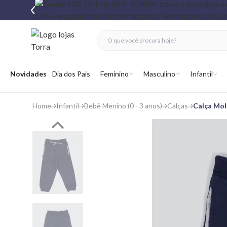
fechar menu
fechar menu
 favoritos
Abrir menu
Novidades
Dia dos Pais
Feminino
Masculino
Infantil
Home
Infantil
Bebê Menino (0 - 3 anos)
Calças
Calça Mol