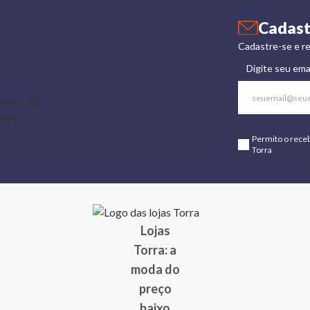
Cadast
Cadastre-se e re
Digite seu ema
Permito o rece
Torra
Lojas
Torra: a
moda do
preço
baixo