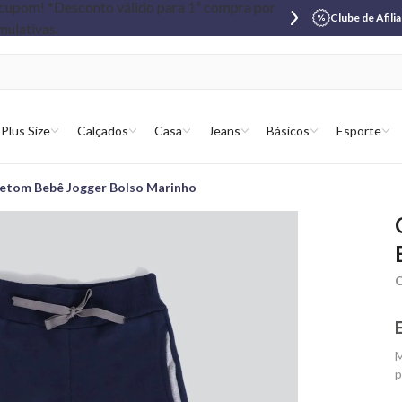
Clube de Afili
Plus Size
Calçados
Casa
Jeans
Básicos
Esporte
etom Bebê Jogger Bolso Marinho
C
M
p