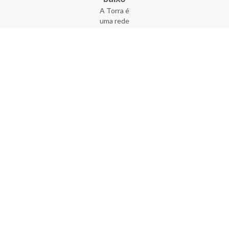
A Torra é
uma rede
varejista
que conta
com 90
lojas em 17
estados
brasileiros,
além da loja
online - site
e aplicativo.
Fundada há
33 anos no
coração do
Brás, a
empresa foi
criada com
o sonho de
transformar
o varejo
popular,
tornando-