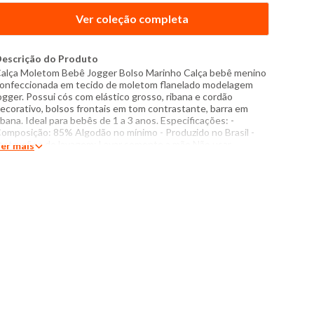
Ver coleção completa
escrição do Produto
alça Moletom Bebê Jogger Bolso Marinho Calça bebê menino
onfeccionada em tecido de moletom flanelado modelagem
ogger. Possui cós com elástico grosso, ribana e cordão
ecorativo, bolsos frontais em tom contrastante, barra em
ibana. Ideal para bebês de 1 a 3 anos. Especificações: -
omposição: 85% Algodão no mínimo - Produzido no Brasil -
nstruções de lavagem: Lavar somente a mão Não usar
er mais
lvejante a base de cloro Secar com temperatura baixa (40°C)
assar com temperatura máxima de 110°C Não lavar a seco O
om das cores dos produtos nas fotos podem sofrer variações
m decorrência do flash.