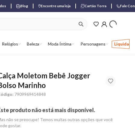
ados
Blog
Encontre uma loja
Cartão Torra
Fale Co
ver produtos favori
Relógios
Beleza
Moda Íntima
Personagens
Liquida
Calça Moletom Bebê Jogger
Bolso Marinho
ódigo:
7909969414848
Este produto não está mais disponível.
as não se preocupe! Temos muitas outras opções que você
ode gostar.