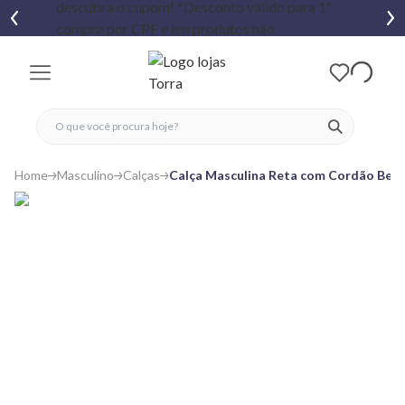
fechar menu
fechar menu
 favoritos
ver produtos
Home
Masculino
Calças
Calça Masculina Reta com Cordão Beg