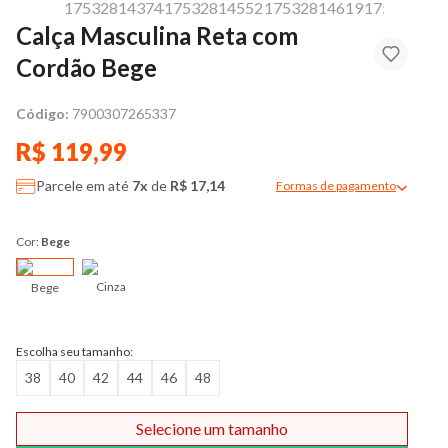
Calça Masculina Reta com
Cordão Bege
Código:
7900307265337
R$ 119,99
Parcele em até
7x
de
R$ 17,14
Formas de pagamento
Modal de formas de pag
Cor:
Bege
Cinza
Bege
Escolha seu tamanho:
38
40
42
44
46
48
Selecione um tamanho
Comprar