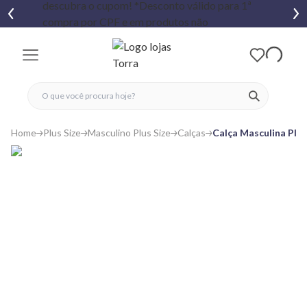
fechar menu
fechar menu
 favoritos
ver produtos
Home
Plus Size
Masculino Plus Size
Calças
Calça Masculina Plus