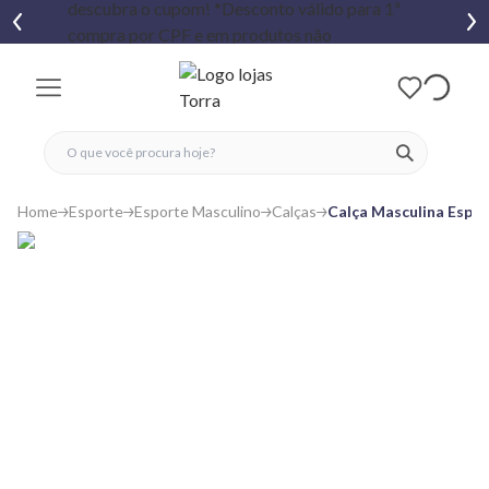
fechar menu
fechar menu
 favoritos
ver produtos
Home
Esporte
Esporte Masculino
Calças
Calça Masculina Espor