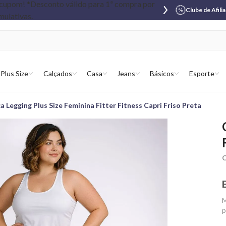
Clube de Afili
Plus Size
Calçados
Casa
Jeans
Básicos
Esporte
a Legging Plus Size Feminina Fitter Fitness Capri Friso Preta
C
M
p