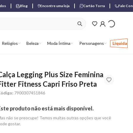
ados
Blog
Encontre uma loja
Cartão Torra
Fale Co
ver produtos favori
Relógios
Beleza
Moda Íntima
Personagens
Liquida
Calça Legging Plus Size Feminina
Fitter Fitness Capri Friso Preta
ódigo:
7900307451846
Este produto não está mais disponível.
as não se preocupe! Temos muitas outras opções que você
ode gostar.