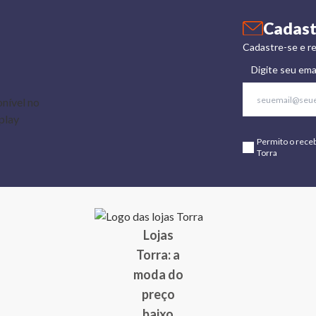
Cadast
Cadastre-se e re
Digite seu ema
Permito o rece
Torra
Lojas
Torra: a
moda do
preço
baixo