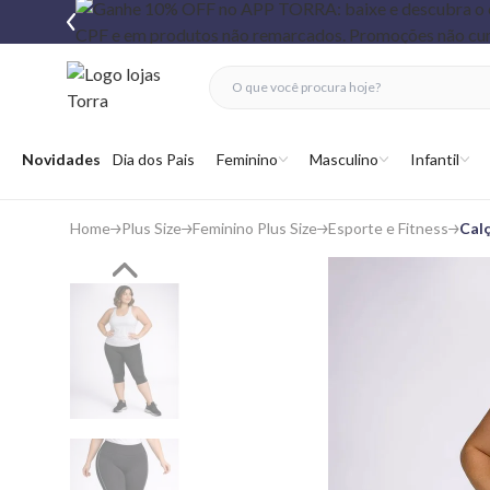
fechar menu
fechar menu
 favoritos
Abrir menu
Novidades
Dia dos Pais
Feminino
Masculino
Infantil
Home
Plus Size
Feminino Plus Size
Esporte e Fitness
Calç