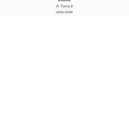
A Torra é
uma rede
varejista
que conta
com 90
lojas em 17
estados
brasileiros,
além da loja
online - site
e aplicativo.
Fundada há
33 anos no
coração do
Brás, a
empresa foi
criada com
o sonho de
transformar
o varejo
popular,
tornando-