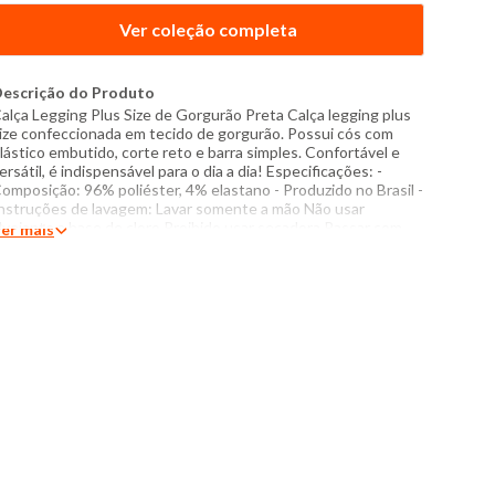
Ver coleção completa
escrição do Produto
alça Legging Plus Size de Gorgurão Preta Calça legging plus
ize confeccionada em tecido de gorgurão. Possui cós com
lástico embutido, corte reto e barra simples. Confortável e
ersátil, é indispensável para o dia a dia! Especificações: -
omposição: 96% poliéster, 4% elastano - Produzido no Brasil -
nstruções de lavagem: Lavar somente a mão Não usar
lvejante a base de cloro Proibido usar secadora Passar com
er mais
emperatura máxima de 110°C Não lavar a seco O tom das
ores dos produtos nas fotos podem sofrer variações em
ecorrência do flash.