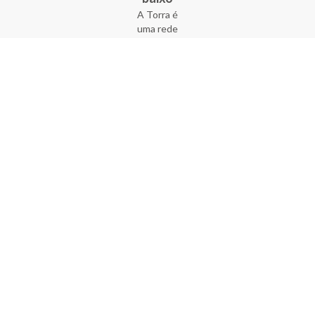
A Torra é
uma rede
varejista
que conta
com 90
lojas em 17
estados
brasileiros,
além da loja
online - site
e aplicativo.
Fundada há
33 anos no
coração do
Brás, a
empresa foi
criada com
o sonho de
transformar
o varejo
popular,
tornando-