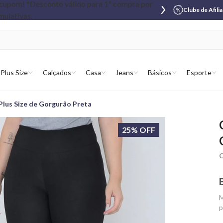
Clube de Afili
Plus Size
Calçados
Casa
Jeans
Básicos
Esporte
Plus Size de Gorgurão Preta
25% OFF
C
M
p