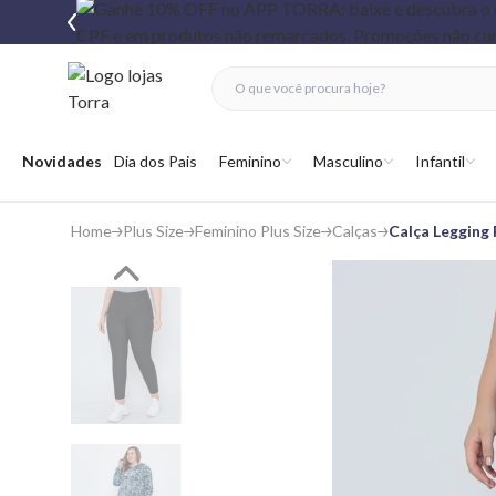
fechar menu
fechar menu
 favoritos
Abrir menu
Novidades
Dia dos Pais
Feminino
Masculino
Infantil
Home
Plus Size
Feminino Plus Size
Calças
Calça Legging 