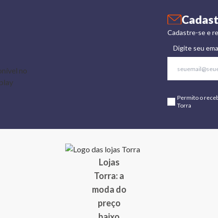
Cadast
Cadastre-se e re
Digite seu ema
Permito o rece
Torra
Lojas
Torra: a
moda do
preço
baixo