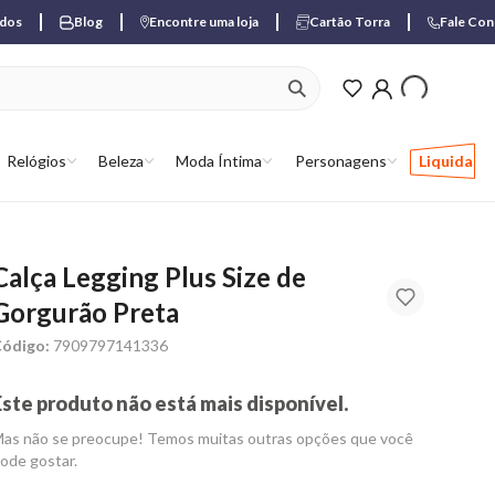
ados
Blog
Encontre uma loja
Cartão Torra
Fale Co
ver produtos favori
Relógios
Beleza
Moda Íntima
Personagens
Liquida
Calça Legging Plus Size de
Gorgurão Preta
ódigo:
7909797141336
Este produto não está mais disponível.
as não se preocupe! Temos muitas outras opções que você
ode gostar.