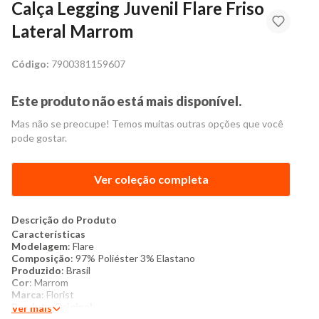
Calça Legging Juvenil Flare Friso
Lateral Marrom
Código:
7900381159607
Este produto não está mais disponível.
Mas não se preocupe! Temos muitas outras opções que você
pode gostar.
Ver coleção completa
Descrição do Produto
Características
Modelagem
: Flare
Composição
: 97% Poliéster 3% Elastano
Produzido
: Brasil
Cor
: Marrom
Marca
: Florist
Produto Original
Ver mais