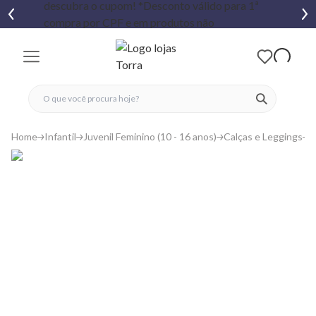
fechar menu
fechar menu
 favoritos
ver produtos
Home
Infantil
Juvenil Feminino (10 - 16 anos)
Calças e Leggings
C