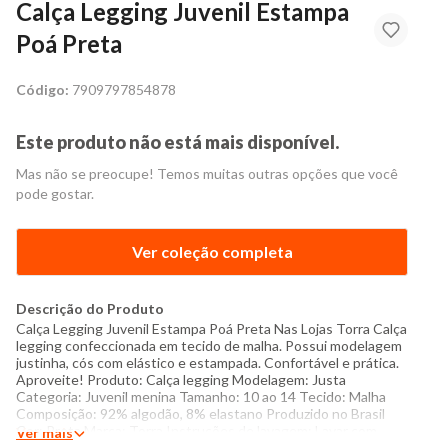
Calça Legging Juvenil Estampa
Poá Preta
Código:
7909797854878
Este produto não está mais disponível.
Mas não se preocupe! Temos muitas outras opções que você
pode gostar.
Ver coleção completa
Descrição do Produto
Calça Legging Juvenil Estampa Poá Preta Nas Lojas Torra Calça
legging confeccionada em tecido de malha. Possui modelagem
justinha, cós com elástico e estampada. Confortável e prática.
Aproveite! Produto: Calça legging Modelagem: Justa
Categoria: Juvenil menina Tamanho: 10 ao 14 Tecido: Malha
Composição: 92% algodão, 8% elastano Produzido no Brasil
Cor: Preta Marca: Torra Instruções de lavagem: Lavar com
Ver mais
temperatura máxima de 40°C Não usar alvejante a base de