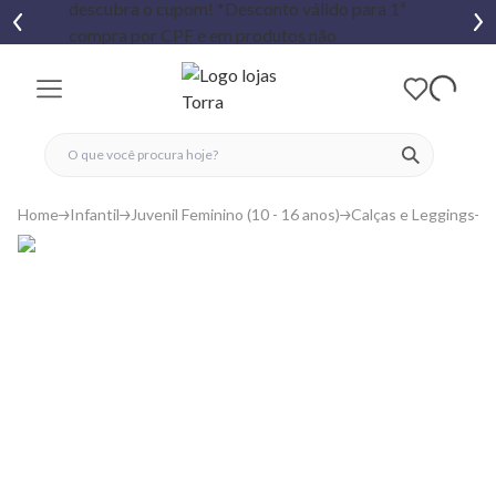
fechar menu
fechar menu
 favoritos
ver produtos
Home
Infantil
Juvenil Feminino (10 - 16 anos)
Calças e Leggings
C