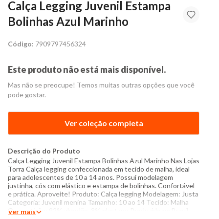
Calça Legging Juvenil Estampa
Bolinhas Azul Marinho
Código:
7909797456324
Este produto não está mais disponível.
Mas não se preocupe! Temos muitas outras opções que você
pode gostar.
Ver coleção completa
Descrição do Produto
Calça Legging Juvenil Estampa Bolinhas Azul Marinho Nas Lojas
Torra Calça legging confeccionada em tecido de malha, ideal
para adolescentes de 10 a 14 anos. Possui modelagem
justinha, cós com elástico e estampa de bolinhas. Confortável
e prática. Aproveite! Produto: Calça legging Modelagem: Justa
Categoria: Juvenil menina Tamanho: 10 ao 14 Tecido: Malha
Composição: 92% algodão, 8% elastano Produzido no Brasil
Ver mais
Cor: Marinho Marca: Torra Medidas da Modelo Altura: 1,60