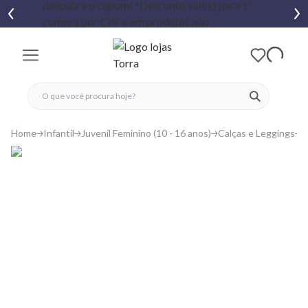
fechar menu
fechar menu
 favoritos
ver produtos
Home
Infantil
Juvenil Feminino (10 - 16 anos)
Calças e Leggings
C