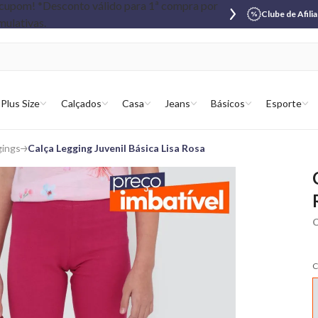
Clube de Afili
Plus Size
Calçados
Casa
Jeans
Básicos
Esporte
gings
Calça Legging Juvenil Básica Lisa Rosa
C
C