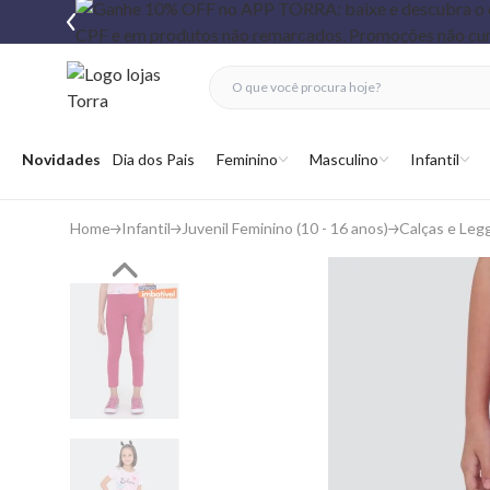
fechar menu
fechar menu
 favoritos
Abrir menu
Novidades
Dia dos Pais
Feminino
Masculino
Infantil
Home
Infantil
Juvenil Feminino (10 - 16 anos)
Calças e Leg