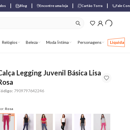
ados
Blog
Encontre uma loja
Cartão Torra
Fale Co
ver produtos favori
Relógios
Beleza
Moda Íntima
Personagens
Liquida
Calça Legging Juvenil Básica Lisa
Rosa
ódigo:
7909797642246
or:
Rosa