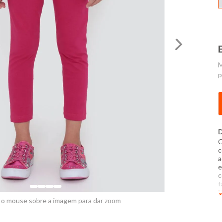
M
p
D
C
c
a
e
c
t
C
V
C
 o mouse sobre a imagem para dar zoom
P
t