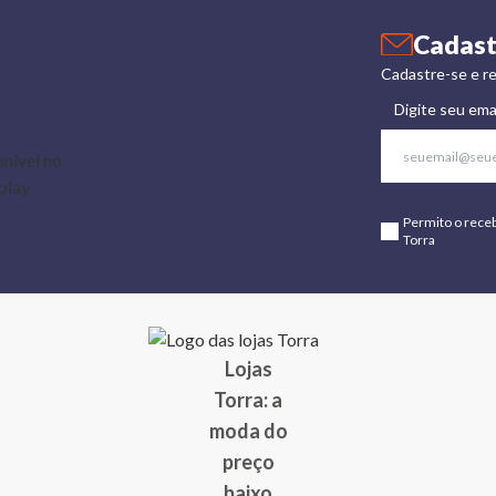
Cadast
Cadastre-se e re
Digite seu ema
Permito o rece
Torra
Lojas
Torra: a
moda do
preço
baixo