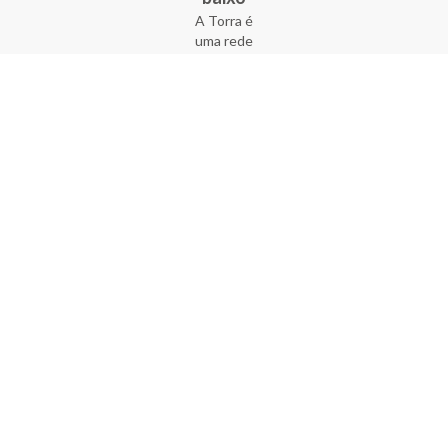
A Torra é
uma rede
varejista
que conta
com 90
lojas em 17
estados
brasileiros,
além da loja
online - site
e aplicativo.
Fundada há
33 anos no
coração do
Brás, a
empresa foi
criada com
o sonho de
transformar
o varejo
popular,
tornando-