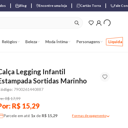
ados
Blog
Encontre uma loja
Cartão Torra
Fale Co
ver produtos favori
Relógios
Beleza
Moda Íntima
Personagens
Liquida
Calça Legging Infantil
Estampada Sortidas Marinho
ódigo:
7900261440887
e: R$ 17,99
Por: R$ 15,29
Parcele em até
1x
de
R$ 15,29
Formas de pagamento
Modal de formas de pagame