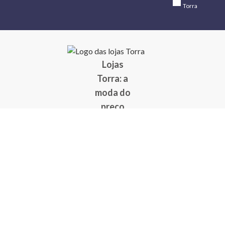
Torra
Lojas
Torra: a
moda do
preço
baixo
A Torra é
uma rede
varejista
que conta
com 90
lojas em 17
estados
brasileiros,
além da loja
online - site