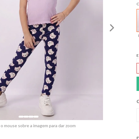
C
E
C
 o mouse sobre a imagem para dar zoom
D