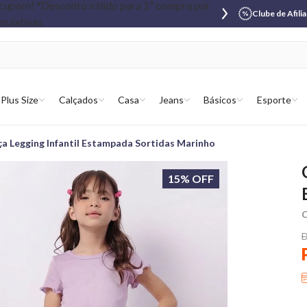
Clube de Afili
Plus Size
Calçados
Casa
Jeans
Básicos
Esporte
ça Legging Infantil Estampada Sortidas Marinho
15% OFF
C
D