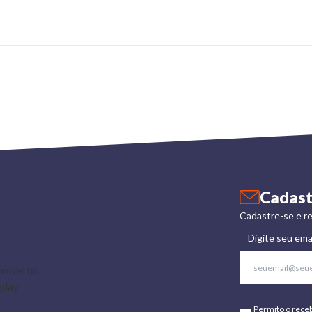
Cadast
Cadastre-se e re
Digite seu ema
Permito o rece