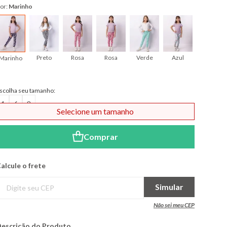
or:
Marinho
Preto
Rosa
Rosa
Verde
Azul
Azul
Marinho
scolha seu tamanho:
4
6
8
Selecione um tamanho
Comprar
alcule o frete
Simular
Não sei meu CEP
escrição do Produto