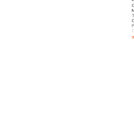
C
P
V
M
m
e
M
M
A
B
Q
C
M
​
L
N
P