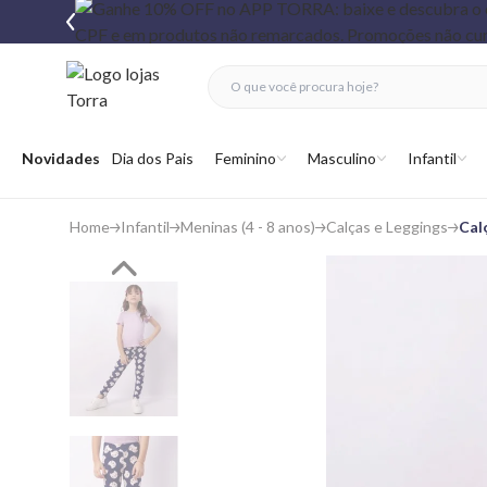
fechar menu
fechar menu
 favoritos
Abrir menu
Novidades
Dia dos Pais
Feminino
Masculino
Infantil
Home
Infantil
Meninas (4 - 8 anos)
Calças e Leggings
Cal