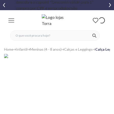
fechar menu
fechar menu
 favoritos
ver produtos
Home
Infantil
Meninas (4 - 8 anos)
Calças e Leggings
Calça Legg