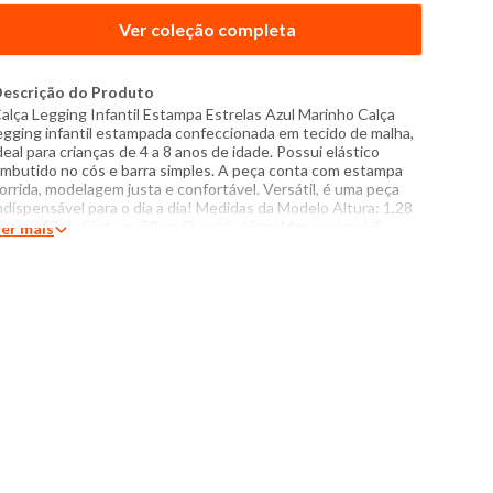
Ver coleção completa
escrição do Produto
alça Legging Infantil Estampa Estrelas Azul Marinho Calça
egging infantil estampada confeccionada em tecido de malha,
deal para crianças de 4 a 8 anos de idade. Possui elástico
mbutido no cós e barra simples. A peça conta com estampa
orrida, modelagem justa e confortável. Versátil, é uma peça
ndispensável para o dia a dia! Medidas da Modelo Altura: 1,28
usto: 62cm Cintura: 58cm Quadril: 69cm Manequim: 6/8
er mais
odelo veste peça tamanho: 8 Especificações: - Composição:
2% algodão, 8% elastano - Produzido no Brasil - Instruções de
avagem: Lavar com temperatura máxima de 40°C Não usar
lvejante a base de cloro Proibido usar secadora Passar com
emperatura máxima de 110°C Não lavar a seco O tom das
ores dos produtos nas fotos podem sofrer variações em
ecorrência do flash.