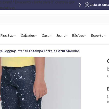
Clube de Afili
Plus Size
Calçados
Casa
Jeans
Básicos
Esporte
ça Legging Infantil Estampa Estrelas Azul Marinho
C
M
p