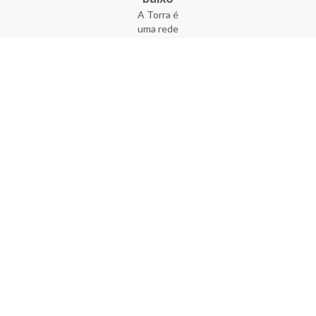
A Torra é
uma rede
varejista
que conta
com 90
lojas em 17
estados
brasileiros,
além da loja
online - site
e aplicativo.
Fundada há
33 anos no
coração do
Brás, a
empresa foi
criada com
o sonho de
transformar
o varejo
popular,
tornando-