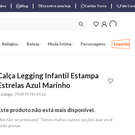
ados
Blog
Encontre uma loja
Cartão Torra
Fale Co
ver produtos favori
Relógios
Beleza
Moda Íntima
Personagens
Liquida
Calça Legging Infantil Estampa
Estrelas Azul Marinho
ódigo:
7909797459516
Este produto não está mais disponível.
as não se preocupe! Temos muitas outras opções que você
ode gostar.