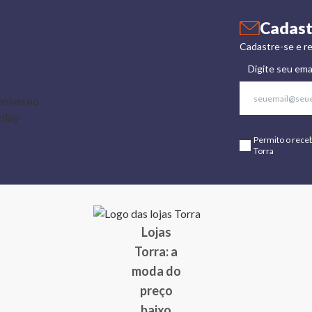
Cadast
Cadastre-se e re
Digite seu ema
Permito o rece
Torra
Lojas
Torra: a
moda do
preço
baixo