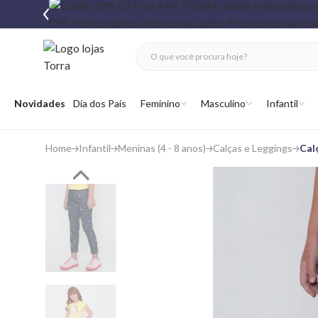
fechar menu
fechar menu
 favoritos
Abrir menu
Novidades
Dia dos Pais
Feminino
Masculino
Infantil
Home
Infantil
Meninas (4 - 8 anos)
Calças e Leggings
Cal