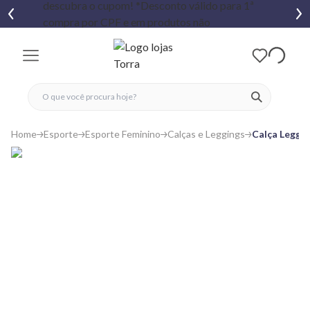
fechar menu
fechar menu
 favoritos
ver produtos
Home
Esporte
Esporte Feminino
Calças e Leggings
Calça Leggin