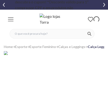
fechar menu
fechar menu
 favoritos
ver produtos
Home
Esporte
Esporte Feminino
Calças e Leggings
Calça Leggin