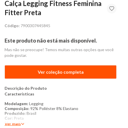
Calça Legging Fitness Feminina
Fitter Preta
Código:
7900307445845
Este produto não está mais disponível.
Mas não se preocupe! Temos muitas outras opções que você
pode gostar.
Ver coleção completa
Descrição do Produto
Características
Modelagem:
Legging
Composição:
92% Poliéster 8% Elastano
Produzido:
Brasil
Cor:
Preta
Marca:
Fitter
Ver mais
Produto Original