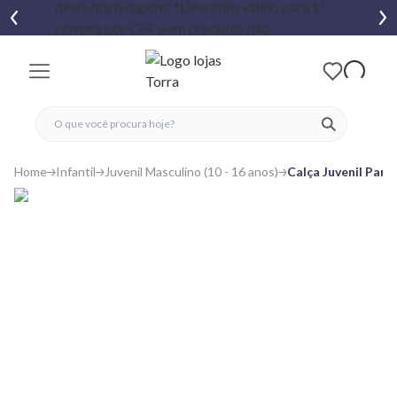
fechar menu
fechar menu
 favoritos
ver produtos
Home
Infantil
Juvenil Masculino (10 - 16 anos)
Calça Juvenil Para