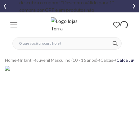
fechar menu
fechar menu
 favoritos
ver produtos
Home
Infantil
Juvenil Masculino (10 - 16 anos)
Calças
Calça Juve