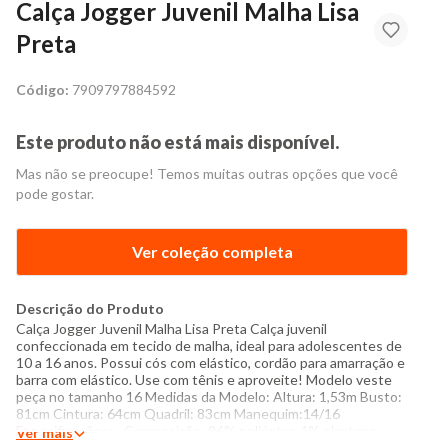
Calça Jogger Juvenil Malha Lisa
Preta
Código:
7909797884592
Este produto não está mais disponível.
Mas não se preocupe! Temos muitas outras opções que você
pode gostar.
Ver coleção completa
Descrição do Produto
Calça Jogger Juvenil Malha Lisa Preta Calça juvenil
confeccionada em tecido de malha, ideal para adolescentes de
10 a 16 anos. Possui cós com elástico, cordão para amarração e
barra com elástico. Use com tênis e aproveite! Modelo veste
peça no tamanho 16 Medidas da Modelo: Altura: 1,53m Busto:
81cm Cintura: 64cm Quadril: 83cm Manequim:14/16
Especificações: - Composição: 96% poliéster, 4% elastano -
Ver mais
Produzido no Brasil - Instruções de lavagem: Lavar somente a