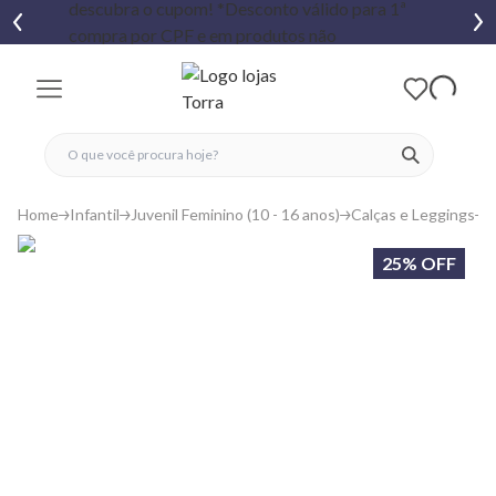
fechar menu
fechar menu
 favoritos
ver produtos
Home
Infantil
Juvenil Feminino (10 - 16 anos)
Calças e Leggings
C
25% OFF