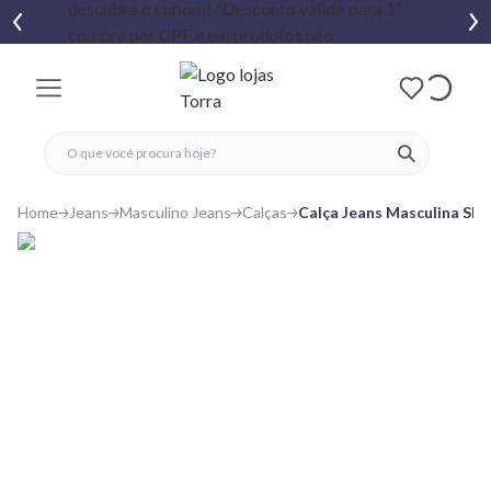
fechar menu
fechar menu
 favoritos
ver produtos
Home
Jeans
Masculino Jeans
Calças
Calça Jeans Masculina Sli