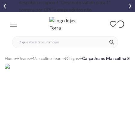
fechar menu
fechar menu
 favoritos
ver produtos
Home
Jeans
Masculino Jeans
Calças
Calça Jeans Masculina Sli