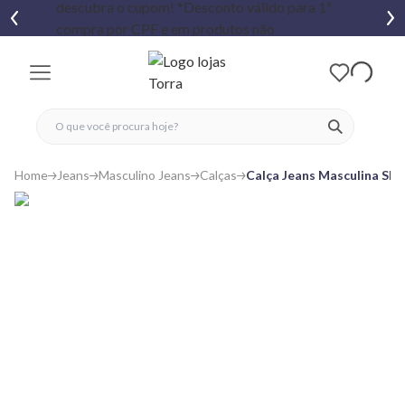
fechar menu
fechar menu
 favoritos
ver produtos
Home
Jeans
Masculino Jeans
Calças
Calça Jeans Masculina Sk