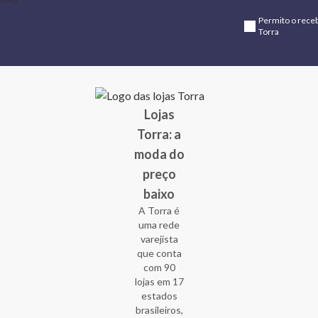
Permito o rece
Torra
Lojas
Torra: a
moda do
preço
baixo
A Torra é
uma rede
varejista
que conta
com 90
lojas em 17
estados
brasileiros,