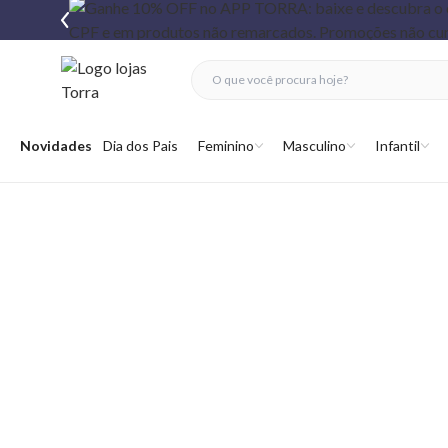
fechar menu
fechar menu
 favoritos
Abrir menu
Novidades
Dia dos Pais
Feminino
Masculino
Infantil