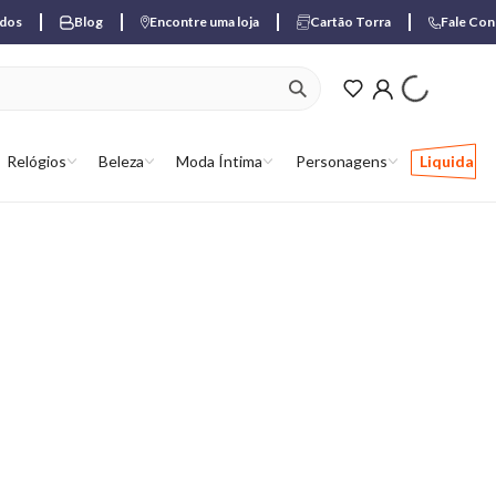
ados
Blog
Encontre uma loja
Cartão Torra
Fale Co
ver produtos favori
Relógios
Beleza
Moda Íntima
Personagens
Liquida