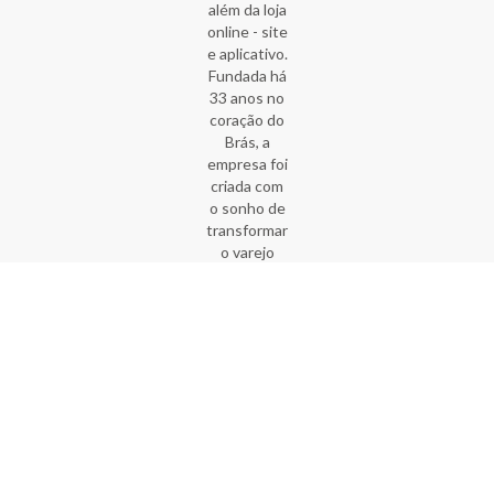
além da loja
online - site
e aplicativo.
Fundada há
33 anos no
coração do
Brás, a
empresa foi
criada com
o sonho de
transformar
o varejo
popular,
tornando-
se a
verdadeira
moda do
preço
baixo.
da
Cartão Torra