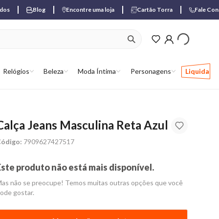
ados
Blog
Encontre uma loja
Cartão Torra
Fale Co
ver produtos favori
Relógios
Beleza
Moda Íntima
Personagens
Liquida
Calça Jeans Masculina Reta Azul
ódigo:
7909627427517
Este produto não está mais disponível.
as não se preocupe! Temos muitas outras opções que você
ode gostar.