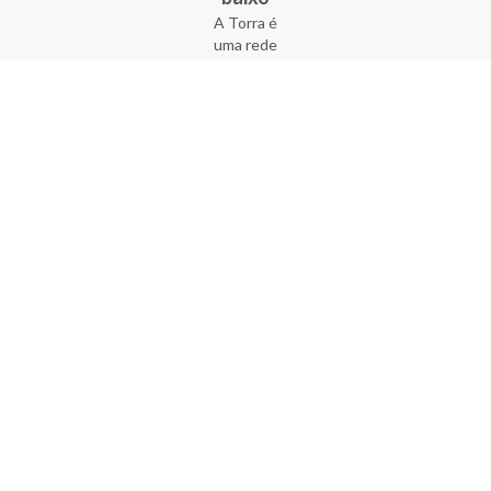
A Torra é
uma rede
varejista
que conta
com 90
lojas em 17
estados
brasileiros,
além da loja
online - site
e aplicativo.
Fundada há
33 anos no
coração do
Brás, a
empresa foi
criada com
o sonho de
transformar
o varejo
popular,
tornando-