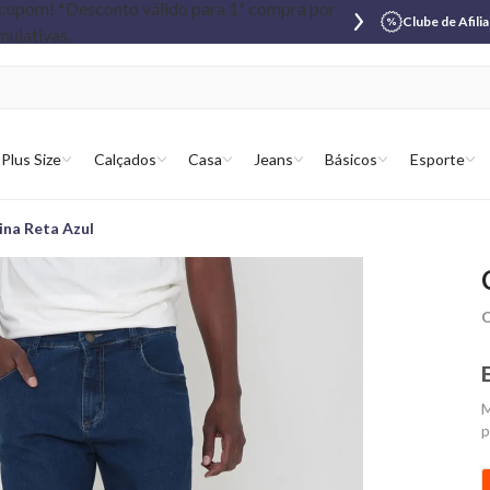
Clube de Afili
Plus Size
Calçados
Casa
Jeans
Básicos
Esporte
ina Reta Azul
C
M
p