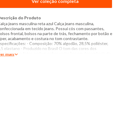
Ver coleção completa
escrição do Produto
alça jeans masculina reta azul Calça jeans masculina,
onfeccionada em tecido jeans. Possui cós com passantes,
olsos frontal, bolsos na parte de trás, fechamento por botão e
íper, acabamento e costura no tom contrastante.
specificações: - Composição: 70% algodão, 28,5% poliéster,
,5 elastano - Produzido no Brasil O tom das cores dos
rodutos nas fotos podem sofrer variações em decorrência do
er mais
lash.