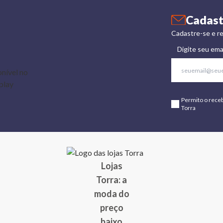
Cadast
Cadastre-se e re
Digite seu ema
Permito o rece
Torra
Lojas
Torra: a
moda do
preço
baixo