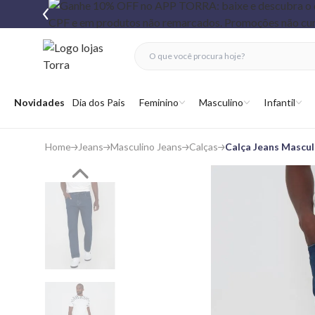
fechar menu
fechar menu
 favoritos
Abrir menu
Novidades
Dia dos Pais
Feminino
Masculino
Infantil
Home
Jeans
Masculino Jeans
Calças
Calça Jeans Mascul