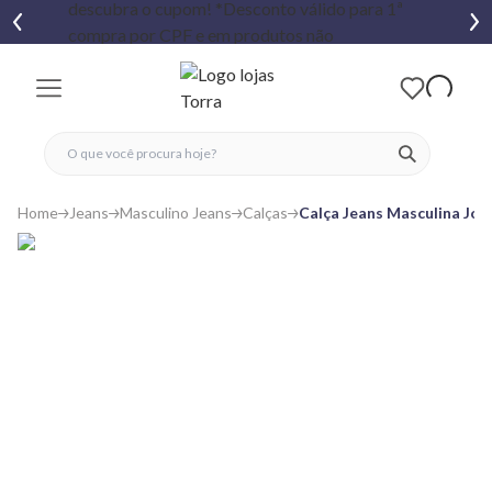
fechar menu
fechar menu
 favoritos
ver produtos
Home
Jeans
Masculino Jeans
Calças
Calça Jeans Masculina Jo