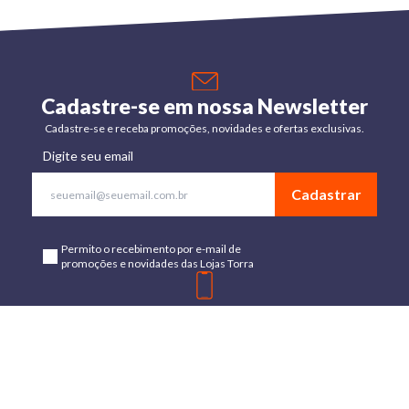
Cadastre-se em nossa Newsletter
Cadastre-se e receba promoções, novidades e ofertas exclusivas.
Digite seu email
Cadastrar
Permito o recebimento por e-mail de
promoções e novidades das Lojas Torra
Baixe o App
Disponível para Android e IOs