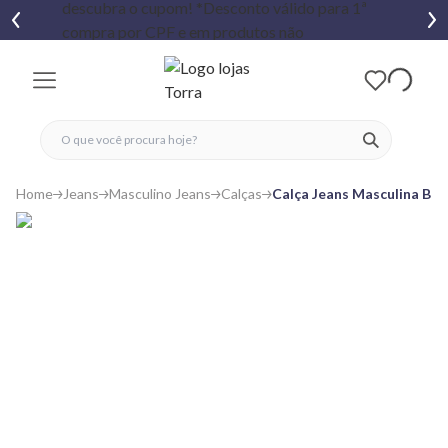
fechar menu
fechar menu
 favoritos
ver produtos
Home
Jeans
Masculino Jeans
Calças
Calça Jeans Masculina Bag