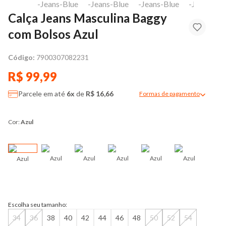
Calça Jeans Masculina Baggy
com Bolsos Azul
Código:
7900307082231
R$ 99,99
Parcele em até
6x
de
R$ 16,66
Formas de pagamento
Modal de formas de pag
Cor:
Azul
Azul
Azul
Azul
Azul
Azul
Azul
Pre
Escolha seu tamanho:
34
36
38
40
42
44
46
48
50
52
54