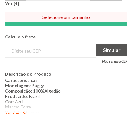
Ver (+)
56
58
Selecione um tamanho
Comprar
Calcule o frete
Simular
Não sei meu CEP
Descrição do Produto
Características
Modelagem
: Baggy
Composição
: 100%Algodão
Produzido
: Brasil
Cor
: Azul
Marca
: Torra
Produto Original
Ver mais
Mais Detalhes:
A calça jeans masculina baggy é a combinação
perfeita entre conforto e estilo . Com modelagem solta e
caimento amplo, proporciona liberdade de movimento e um