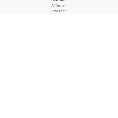
A Torra é
uma rede
varejista
que conta
com 90
lojas em 17
estados
brasileiros,
além da loja
online - site
e aplicativo.
Fundada há
33 anos no
coração do
Brás, a
empresa foi
criada com
o sonho de
transformar
o varejo
popular,
tornando-