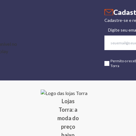
Cadast
Cadastre-se e re
Digite seu ema
Permito o rece
Torra
Lojas
Torra: a
moda do
preço
baixo