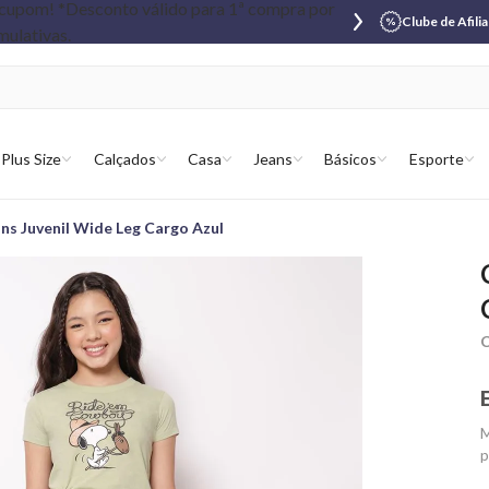
Clube de Afili
Plus Size
Calçados
Casa
Jeans
Básicos
Esporte
ans Juvenil Wide Leg Cargo Azul
C
M
p