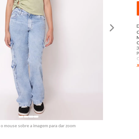
D
C
C
3
P
C
V
P
M
c
a
u
o
D
M
 o mouse sobre a imagem para dar zoom
M
A