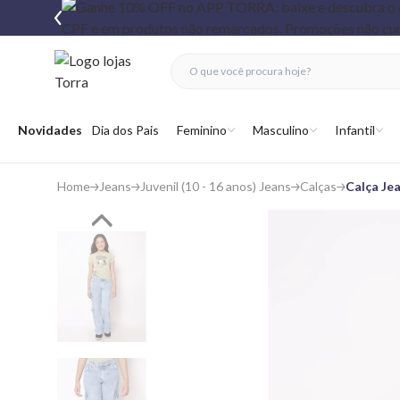
fechar menu
fechar menu
 favoritos
Abrir menu
Novidades
Dia dos Pais
Feminino
Masculino
Infantil
Home
Jeans
Juvenil (10 - 16 anos) Jeans
Calças
Calça Je