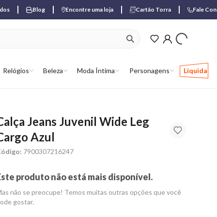
ados
Blog
Encontre uma loja
Cartão Torra
Fale Co
ver produtos favori
Relógios
Beleza
Moda Íntima
Personagens
Liquida
Calça Jeans Juvenil Wide Leg
Cargo Azul
ódigo:
7900307216247
Este produto não está mais disponível.
as não se preocupe! Temos muitas outras opções que você
ode gostar.