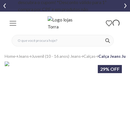
fechar menu
fechar menu
 favoritos
ver produtos
Home
Jeans
Juvenil (10 - 16 anos) Jeans
Calças
Calça Jeans Juve
29% OFF