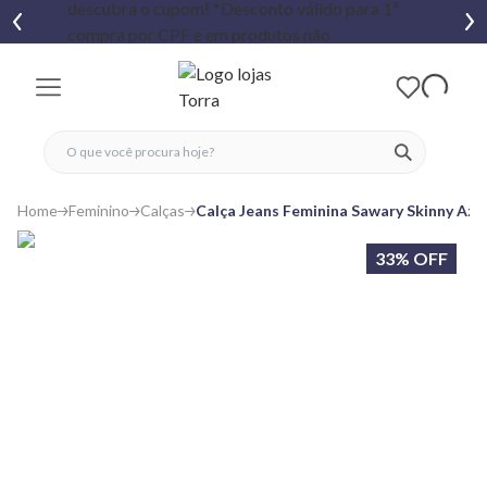
fechar menu
fechar menu
 favoritos
ver produtos
Home
Feminino
Calças
Calça Jeans Feminina Sawary Skinny Azul
33% OFF