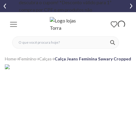
fechar menu
fechar menu
 favoritos
ver produtos
Home
Feminino
Calças
Calça Jeans Feminina Sawary Cropped A