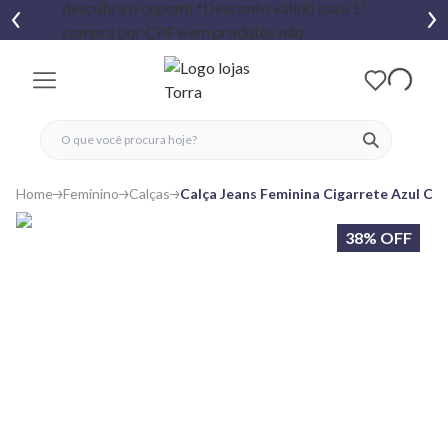
fechar menu
fechar menu
 favoritos
ver produtos
Home
Feminino
Calças
Calça Jeans Feminina Cigarrete Azul Cla
38% OFF