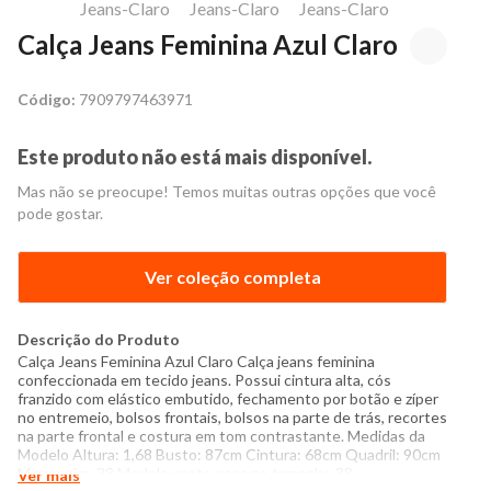
Calça Jeans Feminina Azul Claro
Código:
7909797463971
Este produto não está mais disponível.
Mas não se preocupe! Temos muitas outras opções que você
pode gostar.
Ver coleção completa
Descrição do Produto
Calça Jeans Feminina Azul Claro Calça jeans feminina
confeccionada em tecido jeans. Possui cintura alta, cós
franzido com elástico embutido, fechamento por botão e zíper
no entremeio, bolsos frontais, bolsos na parte de trás, recortes
na parte frontal e costura em tom contrastante. Medidas da
Modelo Altura: 1,68 Busto: 87cm Cintura: 68cm Quadril: 90cm
Manequim: 38 Modelo veste peça no tamanho 38.
Ver mais