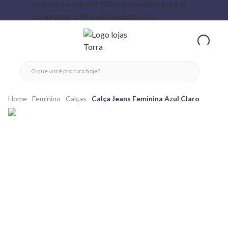
fechar menu
fechar menu
 favoritos
ver produtos
Home
Feminino
Calças
Calça Jeans Feminina Azul Claro