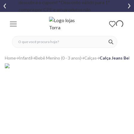
fechar menu
fechar menu
 favoritos
ver produtos
Home
Infantil
Bebê Menino (0 - 3 anos)
Calças
Calça Jeans Bebê