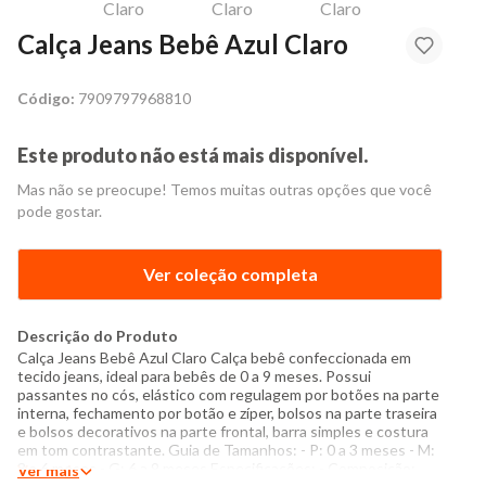
Calça Jeans Bebê Azul Claro
Código:
7909797968810
Este produto não está mais disponível.
Mas não se preocupe! Temos muitas outras opções que você
pode gostar.
Ver coleção completa
Descrição do Produto
Calça Jeans Bebê Azul Claro Calça bebê confeccionada em
tecido jeans, ideal para bebês de 0 a 9 meses. Possui
passantes no cós, elástico com regulagem por botões na parte
interna, fechamento por botão e zíper, bolsos na parte traseira
e bolsos decorativos na parte frontal, barra simples e costura
em tom contrastante. Guia de Tamanhos: - P: 0 a 3 meses - M:
3 a 6 meses - G: 6 a 9 meses Especificações: - Composição:
Ver mais