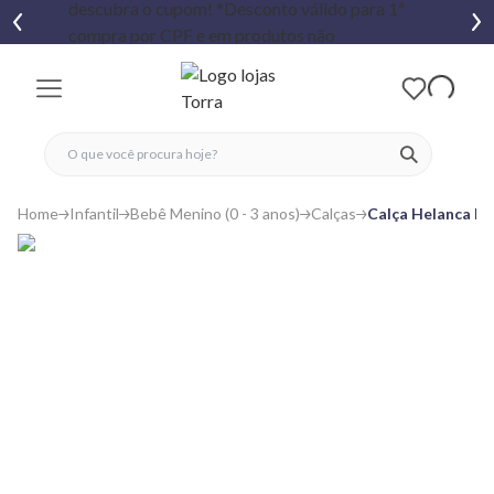
fechar menu
fechar menu
 favoritos
ver produtos
Home
Infantil
Bebê Menino (0 - 3 anos)
Calças
Calça Helanca Be