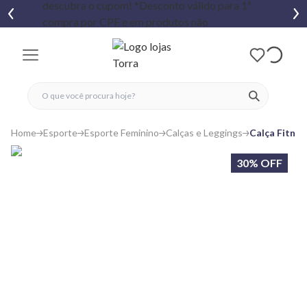
fechar menu
fechar menu
 favoritos
ver produtos
Home
Esporte
Esporte Feminino
Calças e Leggings
Calça Fitne
30% OFF