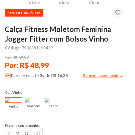
10% OFF na 2ª Peça
Calça Fitness Moletom Feminina
Jogger Fitter com Bolsos Vinho
Código:
7900381198439
De: R$ 69,99
Por: R$ 48,99
Parcele em até
3x
de
R$ 16,33
Formas de pagamento
Modal de formas de pag
Cor:
Vinho
Marrom
Preto
Vinho
Escolha seu tamanho:
P
M
G
GG