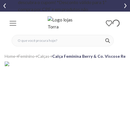
fechar menu
fechar menu
 favoritos
ver produtos
Home
Feminino
Calças
Calça Feminina Berry & Co. Viscose Ret