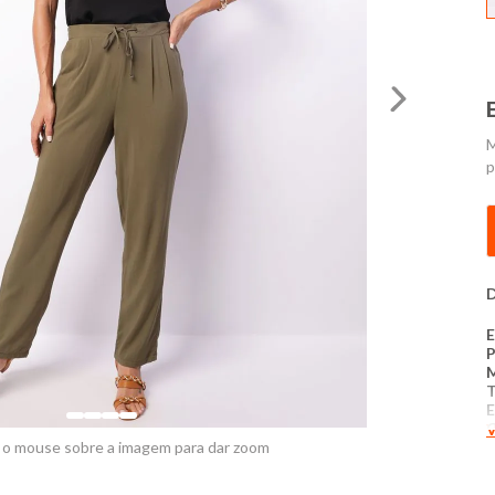
M
p
D
E
T
E
V
T
 o mouse sobre a imagem para dar zoom
A
C