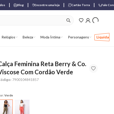
ados
Blog
Encontre uma loja
Cartão Torra
Fale Co
ver produtos favori
Relógios
Beleza
Moda Íntima
Personagens
Liquida
Calça Feminina Reta Berry & Co.
Viscose Com Cordão Verde
ódigo:
7900104841857
or:
Verde