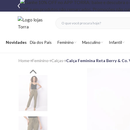
fechar menu
fechar menu
 favoritos
Abrir menu
Novidades
Dia dos Pais
Feminino
Masculino
Infantil
Home
Feminino
Calças
Calça Feminina Reta Berry & Co