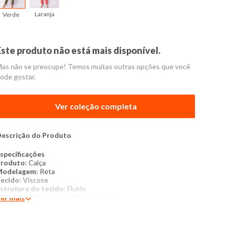
Laranja
Verde
Este produto não está mais disponível.
as não se preocupe! Temos muitas outras opções que você
ode gostar.
Ver coleção completa
escrição do Produto
specificações
Produto
: Calça
Modelagem
: Reta
ecido
: Viscose
strutura do tecido
: Fluido
Cós
: Com elástico e cordão de ajuste
er mais
ipo de fechamento
: Não possui
cabamento interno
: Sem forro e não peluciada
ostur
a/
acabamento
: Padrão