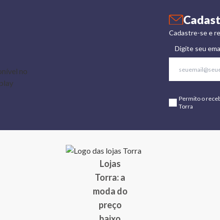
Cadast
Cadastre-se e re
Digite seu ema
Permito o rece
Torra
Lojas
Torra: a
moda do
preço
baixo