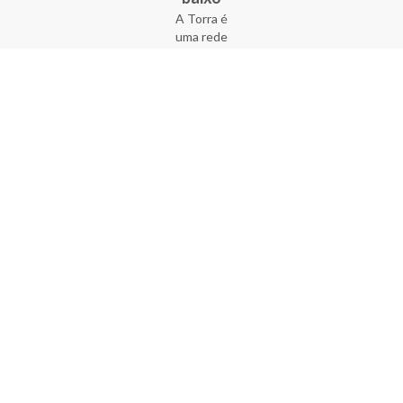
A Torra é
uma rede
varejista
que conta
com 90
lojas em 17
estados
brasileiros,
além da loja
online - site
e aplicativo.
Fundada há
33 anos no
coração do
Brás, a
empresa foi
criada com
o sonho de
transformar
o varejo
popular,
tornando-