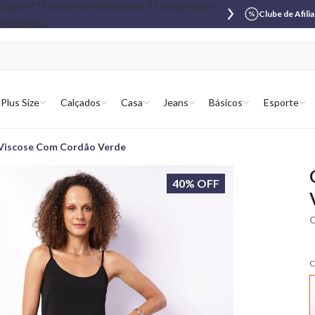
Clube de Afili
Plus Size
Calçados
Casa
Jeans
Básicos
Esporte
. Viscose Com Cordão Verde
40% OFF
C
C