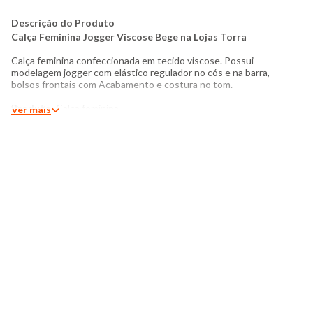
Descrição do Produto
Calça Feminina Jogger Viscose Bege na Lojas Torra
Calça feminina confeccionada em tecido viscose. Possui
modelagem jogger com elástico regulador no cós e na barra,
bolsos frontais com Acabamento e costura no tom.
Produto
: Calça feminina
Ver mais
Modelagem
: Jogger
Categoria:
Feminina
Tamanho
: P ao G
Tecido:
Viscose
Composição
: 100% viscose
Produzido:
Brasil
Cor:
Bege
Modelo veste peça tamanho P
Medidas da Modelo:
Altura: 1,70
Busto: 92cm
Cintura: 74cm
Quadril: 96cm
Manequim: 36
​Instruções de lavagem: