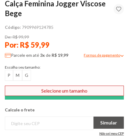
Calça Feminina Jogger Viscose
Bege
Código:
7909969124785
De: R$ 99,99
Por: R$ 59,99
Parcele em até
3x
de
R$ 19,99
Formas de pagamento
Modal de formas de pag
Escolha seu tamanho:
P
M
G
Selecione um tamanho
Comprar
Calcule o frete
Simular
Não sei meu CEP