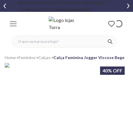
fechar menu
fechar menu
 favoritos
ver produtos
Home
Feminino
Calças
Calça Feminina Jogger Viscose Bege
40% OFF