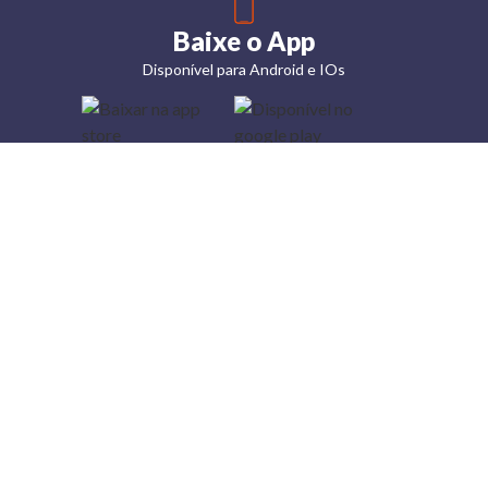
Baixe o App
Disponível para Android e IOs
Lojas
Torra: a
moda do
preço
baixo
A Torra é
uma rede
varejista
que conta