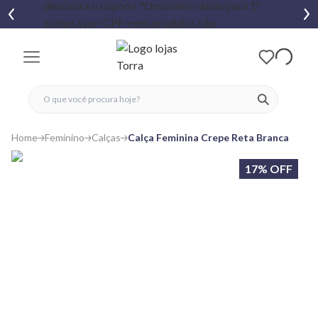
fechar menu
fechar menu
 favoritos
ver produtos
Home
Feminino
Calças
Calça Feminina Crepe Reta Branca
17% OFF