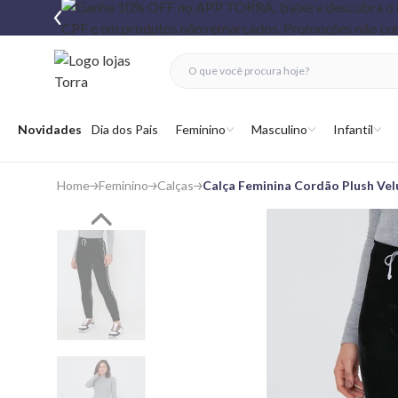
fechar menu
fechar menu
 favoritos
Abrir menu
Novidades
Dia dos Pais
Feminino
Masculino
Infantil
Home
Feminino
Calças
Calça Feminina Cordão Plush Ve