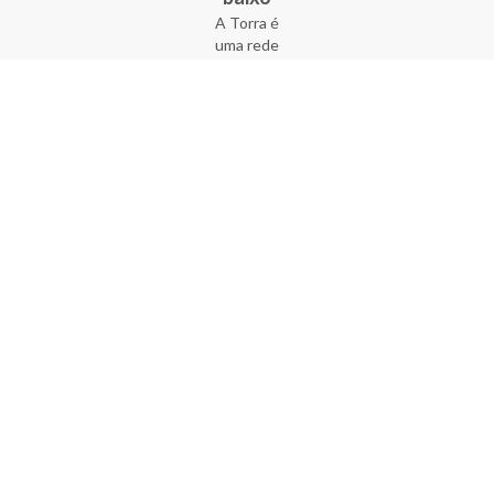
A Torra é
uma rede
varejista
que conta
com 90
lojas em 17
estados
brasileiros,
além da loja
online - site
e aplicativo.
Fundada há
33 anos no
coração do
Brás, a
empresa foi
criada com
o sonho de
transformar
o varejo
popular,
tornando-