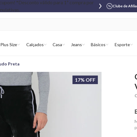
Clube de Afili
Plus Size
Calçados
Casa
Jeans
Básicos
Esporte
ludo Preta
17% OFF
C
M
p