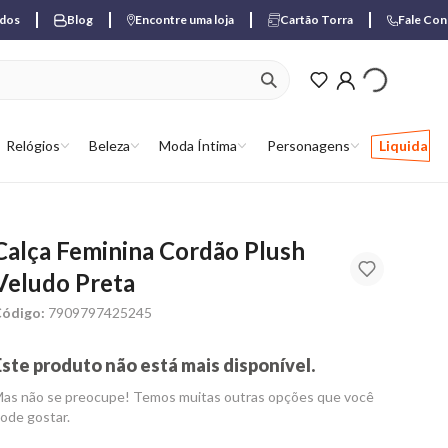
ados
Blog
Encontre uma loja
Cartão Torra
Fale Co
ver produtos favori
Relógios
Beleza
Moda Íntima
Personagens
Liquida
Calça Feminina Cordão Plush
Veludo Preta
ódigo:
7909797425245
Este produto não está mais disponível.
as não se preocupe! Temos muitas outras opções que você
ode gostar.