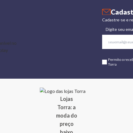
Cadast
Cadastre-se e re
Digite seu ema
Permito o rece
Torra
Lojas
Torra: a
moda do
preço
baixo