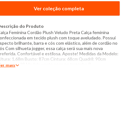
Ver coleção completa
escrição do Produto
alça Feminina Cordão Plush Veludo Preta Calça feminina
onfeccionada em tecido plush com toque aveludado. Possui
specto brilhante, barra e cós com elástico, além de cordão no
ós Com silhueta jogger, essa calça será sua mais nova
referida. Confortável e estilosa. Aposte! Medidas da Modelo:
ltura: 1,68m Busto: 87cm Cintura: 68cm Quadril: 90cm
anequim: 38 Modelo veste peça no tamanho P
er mais
specificações: - Composição: 96% poliéster, 4% elastano -
roduzido no Brasil - Instruções de lavagem: Lavar somente a
ão Não usar alvejante a base de cloro Proibido usar secadora
assar com temperatura máxima de 110°C Não lavar a seco O
om das cores dos produtos nas fotos podem sofrer variações
m decorrência do flash.