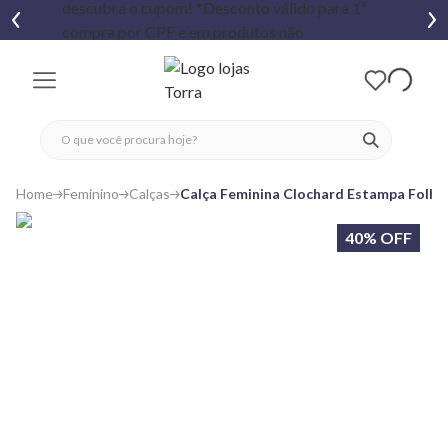
fechar menu
fechar menu
 favoritos
ver produtos
Home
Feminino
Calças
Calça Feminina Clochard Estampa Folha
40% OFF