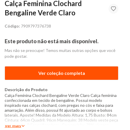
Calça Feminina Clochard
Bengaline Verde Claro
Código:
7909797376738
Este produto não está mais disponível.
Mas não se preocupe! Temos muitas outras opções que você
pode gostar.
Ver coleção completa
Descrição do Produto
Calça Feminina Clochard Bengaline Verde Claro Calça feminina
confeccionada em tecido de bengaline. Possui modelo
inspirado nas calças clochard, com pregas no cós e faixa para
amarração. Além disso, possui fit ajustado ao corpo e bolsos
laterais. Aposte! Medidas da Modelo Altura: 1,75 Busto: 84cm
Cintura: 64cm Quadril: 96cm Manequim: 38 Modelo veste peça
no tamanho P Especificações: - Composição: 78% viscose,
Ver mais
18% poliamida, 4% elastano - Produzido no Brasil - Instruções